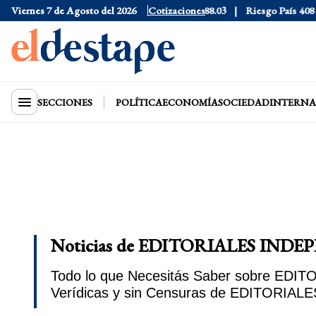
525
Viernes 7 de Agosto del 2026
Dólar CCL
$1579.3
Euro
Cotizaciones
$1688.03
Riesgo País
408
Dólar
SECCIONES
POLÍTICA
ECONOMÍA
SOCIEDAD
INTERNA
Noticias de EDITORIALES INDEP
Todo lo que Necesitás Saber sobre EDIT
Verídicas y sin Censuras de EDITORIAL