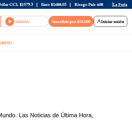
CCL
$1579.3
Euro
$1688.03
Riesgo País
408
La Feria
Suscribite por $10.000
Iniciar sesión
RADIO
ndo. Las Noticias de Última Hora,