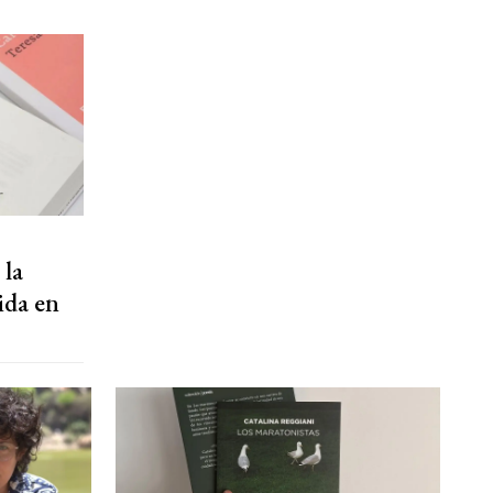
 la
ida en