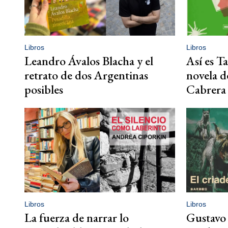
Libros
Libros
Leandro Ávalos Blacha y el
Así es Ta
retrato de dos Argentinas
novela d
posibles
Cabrera
Libros
Libros
La fuerza de narrar lo
Gustavo 