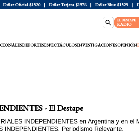
 Oficial
$1520
Dólar Tarjeta
$1976
Dólar Blue
$1525
Dólar 
EL DESTAPE
RADIO
CIONALES
DEPORTES
ESPECTÁCULOS
INVESTIGACIONES
OPINIÓN
ENDIENTES - El Destape
ORIALES INDEPENDIENTES en Argentina y en el Mu
ES INDEPENDIENTES. Periodismo Relevante.