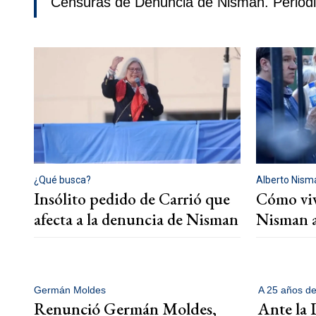
Censuras de Denuncia de Nisman. Period
¿Qué busca?
Alberto Nism
Insólito pedido de Carrió que
Cómo vive
afecta a la denuncia de Nisman
Nisman a
Germán Moldes
A 25 años de
Renunció Germán Moldes,
Ante la 