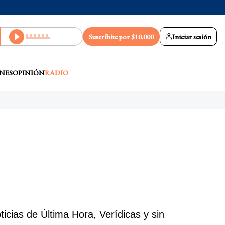
Suscribite por $10.000
Iniciar sesión
NES
OPINIÓN
RADIO
cias de Última Hora, Verídicas y sin