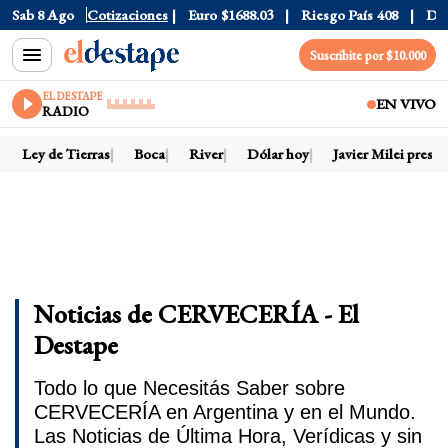
Sab 8 Ago
Dólar CCL
Cotizaciones
$1580.7
Euro
$1688.03
Riesgo País
408
Dólar 
Suscribite por $10.000
EL DESTAPE
EN VIVO
RADIO
Ley de Tierras
Boca
River
Dólar hoy
Javier Milei preside
Noticias de CERVECERÍA - El
Destape
Todo lo que Necesitás Saber sobre
CERVECERÍA en Argentina y en el Mundo.
Las Noticias de Última Hora, Verídicas y sin