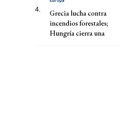
Europa
4.
Grecia lucha contra
incendios forestales;
Hungría cierra una
central nuclear por la
sequía