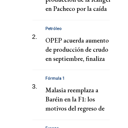
en Pacheco por la caída
de la demanda
Petróleo
2.
OPEP acuerda aumento
de producción de crudo
en septiembre, finaliza
retiro de recortes
voluntarios
Fórmula 1
3.
Malasia reemplaza a
Baréin en la F1: los
motivos del regreso de
Sepang