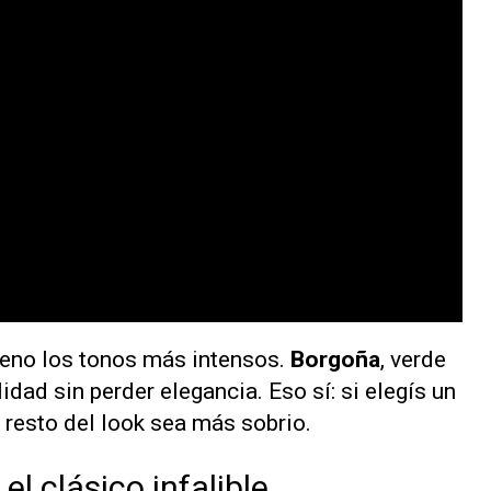
reno los tonos más intensos.
Borgoña
, verde
idad sin perder elegancia. Eso sí: si elegís un
l resto del look sea más sobrio.
l clásico infalible