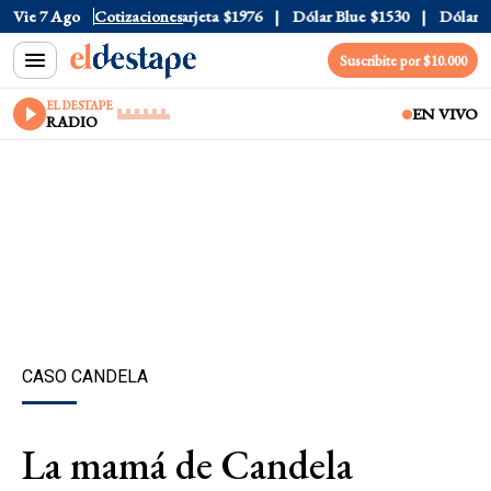
cial
Vie 7 Ago
$1520
Cotizaciones
Dólar Tarjeta
$1976
Dólar Blue
$1530
Dólar CCL
Suscribite por $10.000
EL DESTAPE
EN VIVO
RADIO
CASO CANDELA
La mamá de Candela