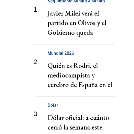
Seguimiento Minuto A Minuto
1.
Javier Milei verá el
partido en Olivos y el
Gobierno queda
expuesto por Malvinas
Mundial 2026
2.
Quién es Rodri, el
mediocampista y
cerebro de España en el
Mundial 2026: dónde
juega
Dólar
3.
Dólar oficial: a cuánto
cerró la semana este