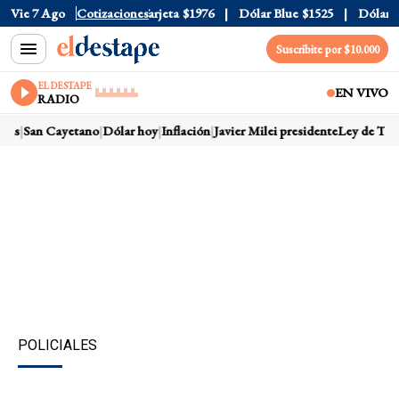
icial
Vie 7 Ago
$1520
Cotizaciones
Dólar Tarjeta
$1976
Dólar Blue
$1525
Dólar CC
Suscribite por $10.000
EL DESTAPE
EN VIVO
RADIO
as
San Cayetano
Dólar hoy
Inflación
Javier Milei presidente
Ley de Tierr
POLICIALES