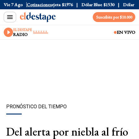
cial
Vie 7 Ago
$1520
Cotizaciones
Dólar Tarjeta
$1976
Dólar Blue
$1530
Dólar CCL
Suscribite por $10.000
EL DESTAPE
EN VIVO
RADIO
PRONÓSTICO DEL TIEMPO
Del alerta por niebla al frío