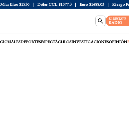
r Blue
$1530
Dólar CCL
$1577.3
Euro
$1688.03
Riesgo País
EL DESTAPE
RADIO
CIONALES
DEPORTES
ESPECTÁCULOS
INVESTIGACIONES
OPINIÓN