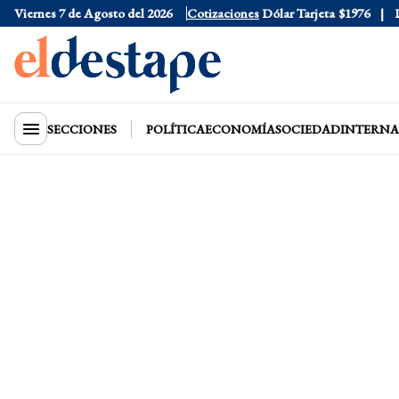
Viernes 7 de Agosto del 2026
Dólar Oficial
$1520
Cotizaciones
Dólar Tarjeta
$1976
Dóla
SECCIONES
POLÍTICA
ECONOMÍA
SOCIEDAD
INTERNA