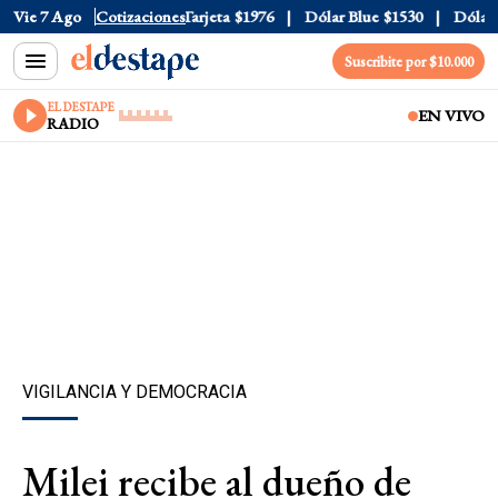
ficial
Vie 7 Ago
$1520
Cotizaciones
Dólar Tarjeta
$1976
Dólar Blue
$1530
Dólar C
Suscribite por $10.000
EL DESTAPE
EN VIVO
RADIO
VIGILANCIA Y DEMOCRACIA
Milei recibe al dueño de