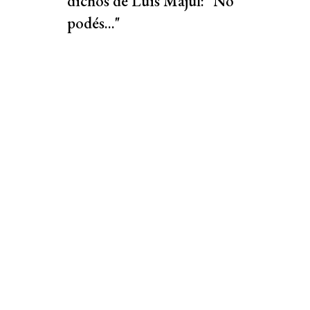
dichos de Luis Majul: "No
podés..."