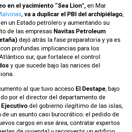
leo en el yacimiento “Sea Lion”,
en Mar
Malvinas
,
va a duplicar el PBI del archipiélago
,
l en un Estado petrolero y aumentando su
ecto de las empresas
Navitas Petroleum
retaña)
dejó atrás la fase preparatoria y ya es
 con profundas implicancias para los
tlántico sur, que fortalece el control
dos
y que sucede bajo las narices del
ciona.
cumento al que tuvo acceso
El Destape
, bajo
do por el director del departamento de
 Ejecutivo
del gobierno ilegítimo de las islas,
 de un asunto casi burocrático: el pedido de
uevos cargos en ese área, contratar expertos
eerles de vivienda) y reconvertir un edificio