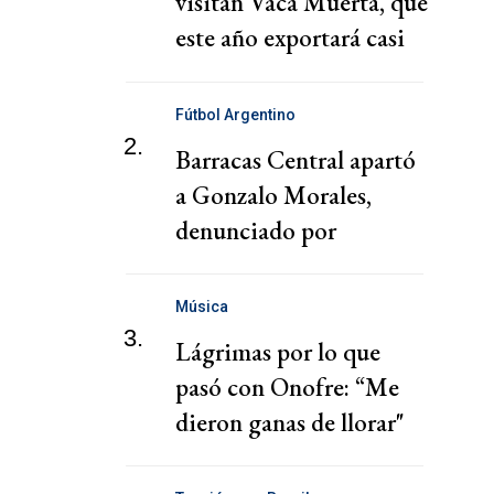
visitan Vaca Muerta, que
este año exportará casi
U$S 15.000 millones
Fútbol Argentino
2.
Barracas Central apartó
a Gonzalo Morales,
denunciado por
violencia de género
Música
3.
Lágrimas por lo que
pasó con Onofre: “Me
dieron ganas de llorar"