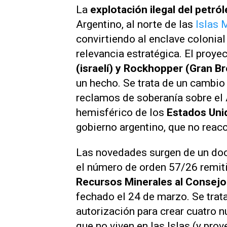
La
explotación ilegal del petró
Argentino, al norte de las
Islas 
convirtiendo al enclave colonia
relevancia estratégica. El proy
(israelí) y Rockhopper (Gran B
un hecho. Se trata de un cambio
reclamos de soberanía sobre el A
hemisférico de los
Estados Uni
gobierno argentino, que no reac
Las novedades surgen de un do
el número de orden 57/26 remiti
Recursos Minerales al Consejo
fechado el 24 de marzo. Se trata
autorización para crear cuatro n
que no viven en las Islas (y prov