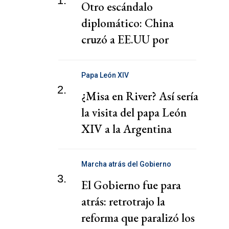
1.
Otro escándalo
diplomático: China
cruzó a EE.UU por
presionar a una
cooperativa Argentina
Papa León XIV
2.
¿Misa en River? Así sería
la visita del papa León
XIV a la Argentina
Marcha atrás del Gobierno
3.
El Gobierno fue para
atrás: retrotrajo la
reforma que paralizó los