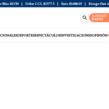
lue
$1530
Dólar CCL
$1577.3
Euro
$1688.03
Riesgo País
408
EL DESTAPE
RADIO
CIONALES
DEPORTES
ESPECTÁCULOS
INVESTIGACIONES
OPINIÓN