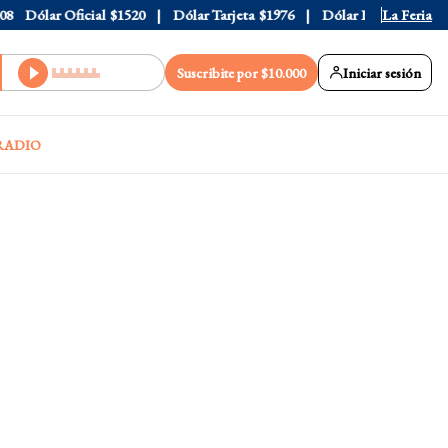
Dólar Oficial
$1520
Dólar Tarjeta
$1976
Dólar Blue
$1530
La Feria
D
Suscribite por $10.000
Iniciar sesión
RADIO