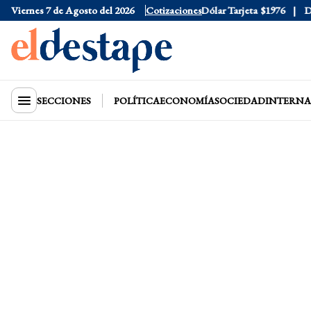
Viernes 7 de Agosto del 2026
Dólar Oficial
$1520
Cotizaciones
Dólar Tarjeta
$1976
Dólar
SECCIONES
POLÍTICA
ECONOMÍA
SOCIEDAD
INTERNA