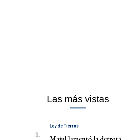
Las más vistas
Ley de Tierras
1.
Majul lamentó la derrota