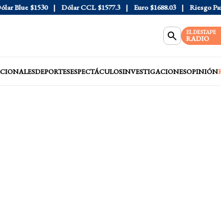
 Blue
$1530
Dólar CCL
$1577.3
Euro
$1688.03
Riesgo País
4
EL DESTAPE
RADIO
CIONALES
DEPORTES
ESPECTÁCULOS
INVESTIGACIONES
OPINIÓN