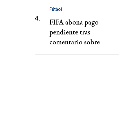
Fútbol
4.
FIFA abona pago
pendiente tras
comentario sobre
"chantaje" del presidente
de la Federación Jordana