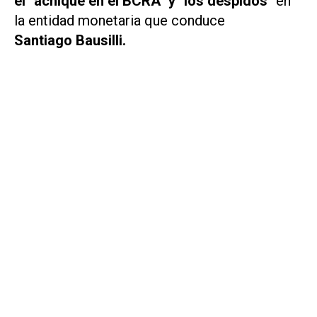
el "achique en el BCRA" y "los despidos"
en
la entidad monetaria que conduce
Santiago Bausilli.