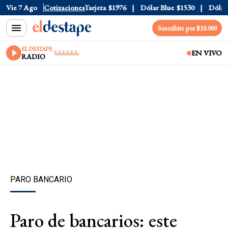
Oficial
Vie 7 Ago
$1520
Cotizaciones
Dólar Tarjeta
$1976
Dólar Blue
$1530
Dólar C
Suscribite por $10.000
EL DESTAPE
EN VIVO
RADIO
PARO BANCARIO
Paro de bancarios: este