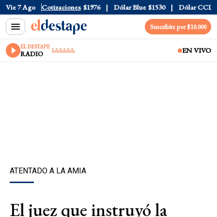
$1520
Vie 7 Ago
Dólar Tarjeta
Cotizaciones
$1976
Dólar Blue
$1530
Dólar CCL
$157
Suscribite por $10.000
EL DESTAPE
EN VIVO
RADIO
ATENTADO A LA AMIA
El juez que instruyó la