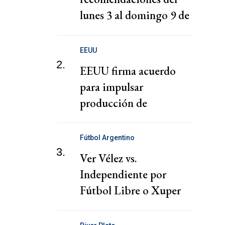
lunes 3 al domingo 9 de
agosto
EEUU
2.
EEUU firma acuerdo
para impulsar
producción de
componentes para
sistemas interceptores
Fútbol Argentino
Patriot y THAAD
3.
Ver Vélez vs.
Independiente por
Fútbol Libre o Xuper
TV es ilegal