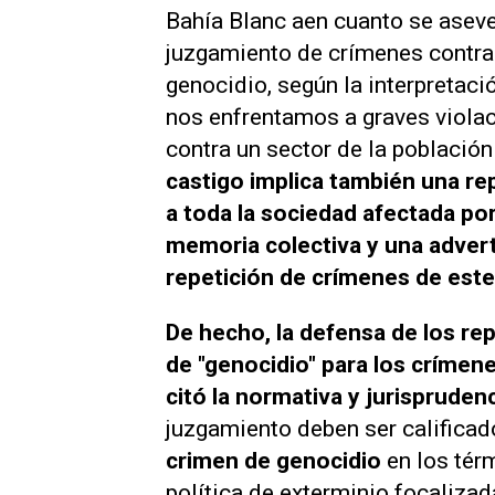
Bahía Blanc aen cuanto se aseve
juzgamiento de crímenes contra
genocidio, según la interpretació
nos enfrentamos a graves viol
contra un sector de la población
castigo implica también una re
a toda la sociedad afectada por
memoria colectiva y una advert
repetición de crímenes de este 
De hecho, la defensa de los rep
de "genocidio" para los crímen
citó la normativa y jurispruden
juzgamiento deben ser calific
crimen de genocidio
en los tér
política de exterminio focalizad