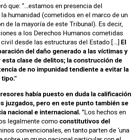
ró que:
“…estamos en presencia del
 la humanidad (cometidos en el marco de un
n de la mayoría de este Tribunal). Es decir,
aciones a los Derechos Humanos cometidas
 civil desde las estructuras del Estado […]
El
paración del daño generado a las víctimas y
 esta clase de delitos; la construcción de
encia de no impunidad tendiente a evitar la
tipo.”
resores había puesto en duda la calificación
es juzgados, pero en este punto también se
cia nacional e internacional.
"
Los hechos en
ados legalmente como
constitutivos del
minos convencionales, en tanto parten de ‘una
a sobre un grupo nacional particular con el