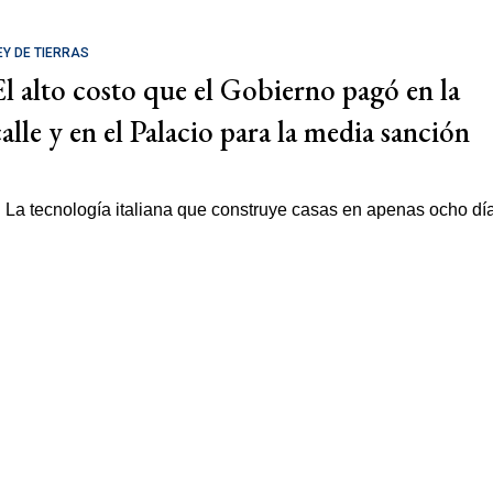
EY DE TIERRAS
El alto costo que el Gobierno pagó en la
calle y en el Palacio para la media sanción