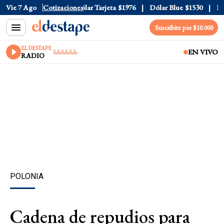
lar Oficial
Vie 7 Ago
$1520
Cotizaciones
Dólar Tarjeta
$1976
Dólar Blue
$1530
Dóla
Suscribite por $10.000
EL DESTAPE
EN VIVO
RADIO
POLONIA
Cadena de repudios para