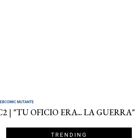
EBCOMIC MUTANTE
C2 | "TU OFICIO ERA... LA GUERRA"
TRENDING