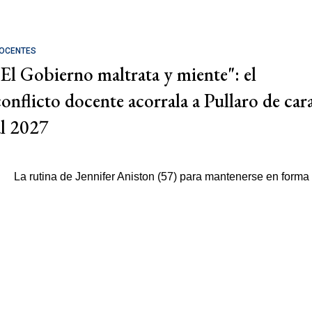
OCENTES
"El Gobierno maltrata y miente": el
conflicto docente acorrala a Pullaro de car
al 2027