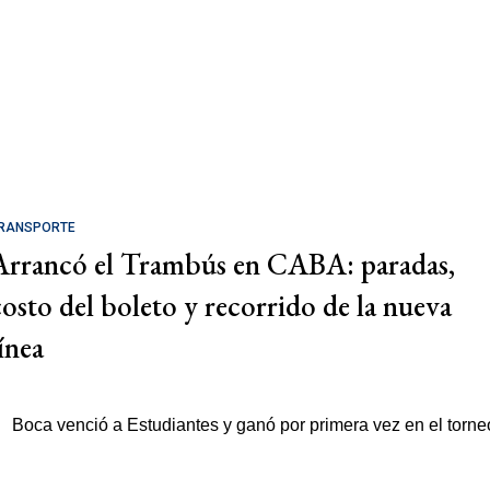
RANSPORTE
Arrancó el Trambús en CABA: paradas,
costo del boleto y recorrido de la nueva
ínea