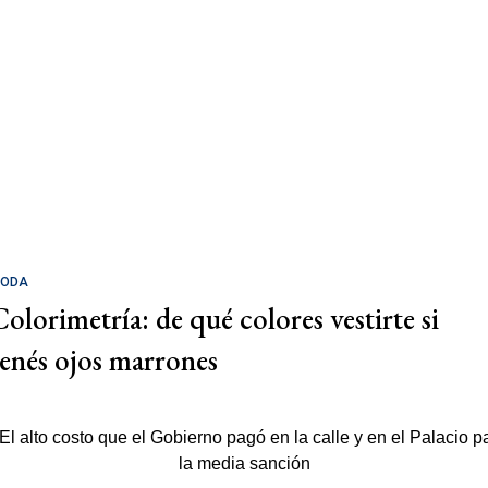
ODA
Colorimetría: de qué colores vestirte si
tenés ojos marrones