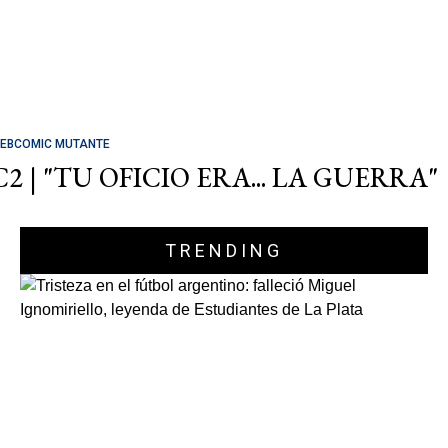
EBCOMIC MUTANTE
C2 | "TU OFICIO ERA... LA GUERRA"
TRENDING