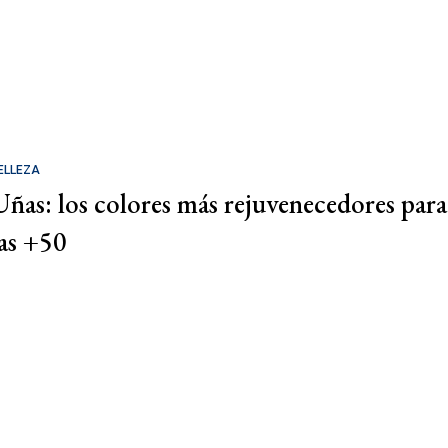
ELLEZA
Uñas: los colores más rejuvenecedores para
las +50