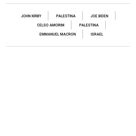
JOHN KIRBY
PALESTINA
JOE BIDEN
CELSO AMORIM
PALESTINA
EMMANUEL MACRON
ISRAEL