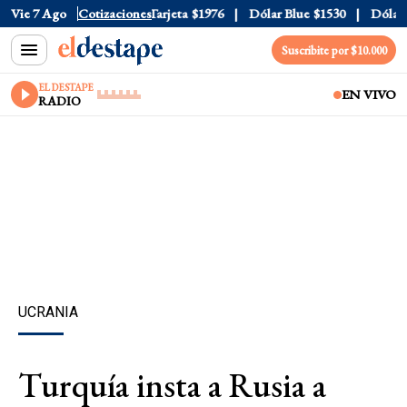
Oficial
Vie 7 Ago
$1520
Cotizaciones
Dólar Tarjeta
$1976
Dólar Blue
$1530
Dólar C
Suscribite por $10.000
EL DESTAPE
EN VIVO
RADIO
UCRANIA
Turquía insta a Rusia a