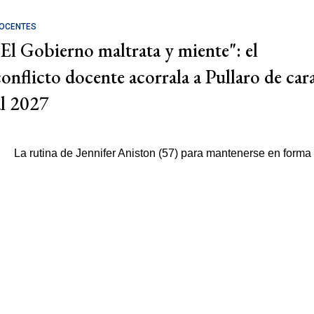
OCENTES
"El Gobierno maltrata y miente": el
conflicto docente acorrala a Pullaro de car
al 2027