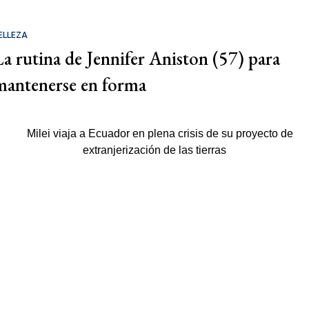
ELLEZA
La rutina de Jennifer Aniston (57) para
mantenerse en forma