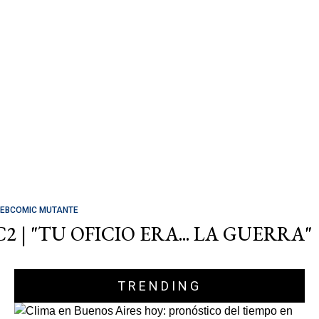
EBCOMIC MUTANTE
C2 | "TU OFICIO ERA... LA GUERRA"
TRENDING