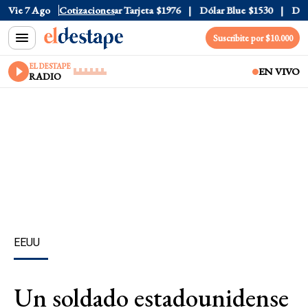
r Oficial
Vie 7 Ago
$1520
Cotizaciones
Dólar Tarjeta
$1976
Dólar Blue
$1530
Dólar
Suscribite por $10.000
EL DESTAPE
EN VIVO
RADIO
EEUU
Un soldado estadounidense