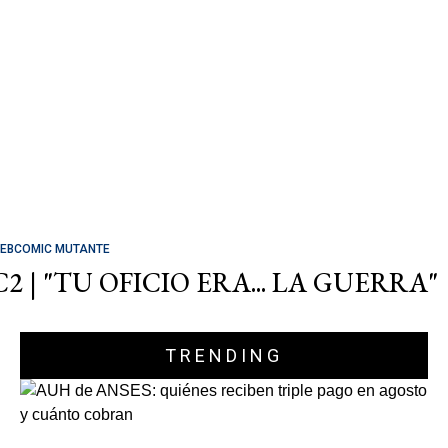
EBCOMIC MUTANTE
C2 | "TU OFICIO ERA... LA GUERRA"
TRENDING