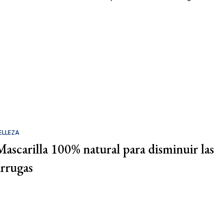
ELLEZA
Mascarilla 100% natural para disminuir las
arrugas