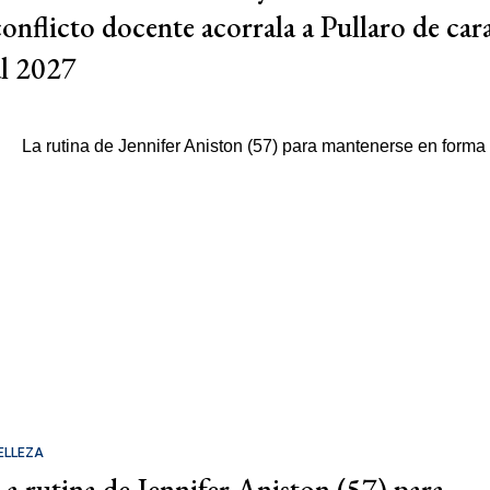
conflicto docente acorrala a Pullaro de car
al 2027
ELLEZA
La rutina de Jennifer Aniston (57) para