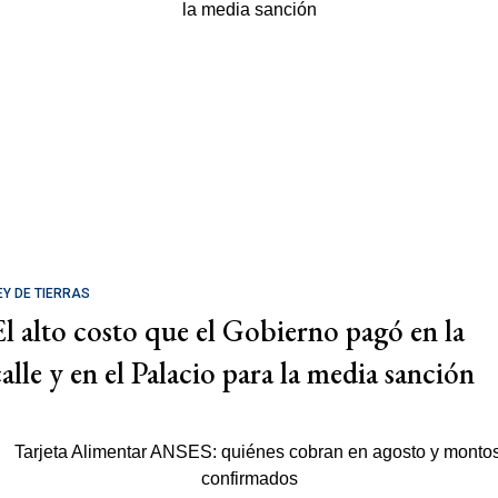
EY DE TIERRAS
El alto costo que el Gobierno pagó en la
calle y en el Palacio para la media sanción