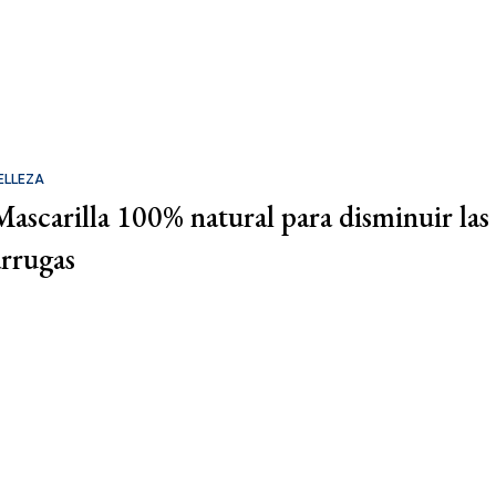
ELLEZA
Mascarilla 100% natural para disminuir las
arrugas