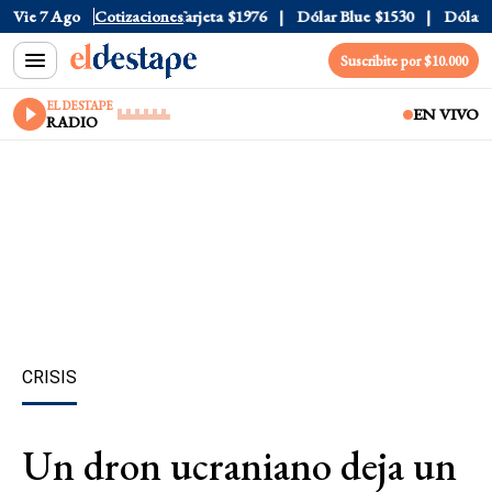
ficial
Vie 7 Ago
$1520
Cotizaciones
Dólar Tarjeta
$1976
Dólar Blue
$1530
Dólar CC
Suscribite por $10.000
EL DESTAPE
EN VIVO
RADIO
CRISIS
Un dron ucraniano deja un