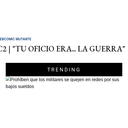
EBCOMIC MUTANTE
C2 | "TU OFICIO ERA... LA GUERRA"
TRENDING