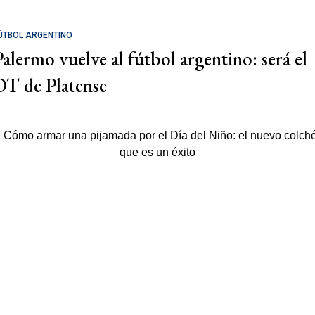
ÚTBOL ARGENTINO
Palermo vuelve al fútbol argentino: será el
DT de Platense