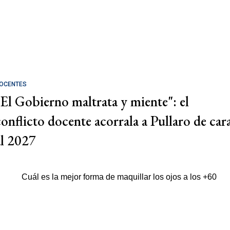
OCENTES
"El Gobierno maltrata y miente": el
conflicto docente acorrala a Pullaro de car
al 2027