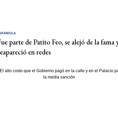
ARÁNDULA
Fue parte de Patito Feo, se alejó de la fama 
reapareció en redes