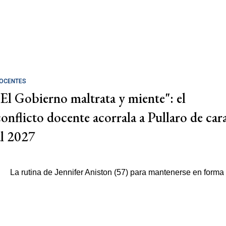
OCENTES
"El Gobierno maltrata y miente": el
conflicto docente acorrala a Pullaro de car
al 2027