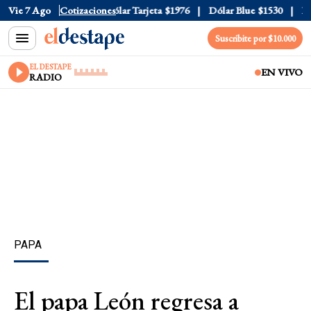
lar Oficial
Vie 7 Ago
$1520
Cotizaciones
Dólar Tarjeta
$1976
Dólar Blue
$1530
Dóla
Suscribite por $10.000
EL DESTAPE
EN VIVO
RADIO
PAPA
El papa León regresa a