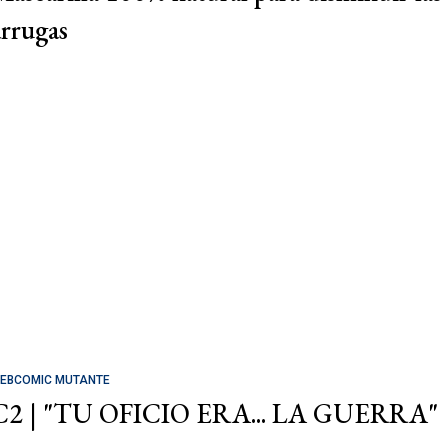
arrugas
EBCOMIC MUTANTE
C2 | "TU OFICIO ERA... LA GUERRA"