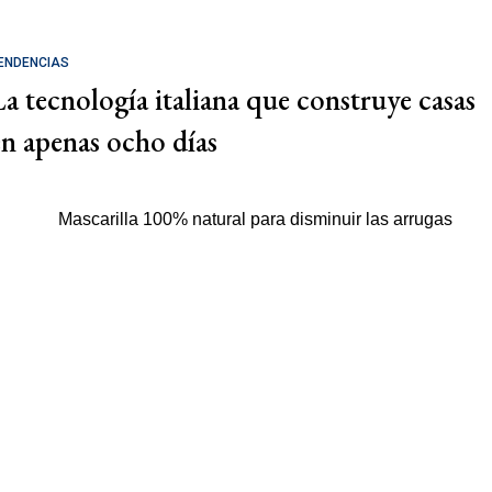
ENDENCIAS
La tecnología italiana que construye casas
en apenas ocho días