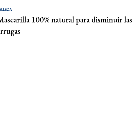
ELLEZA
Mascarilla 100% natural para disminuir las
arrugas