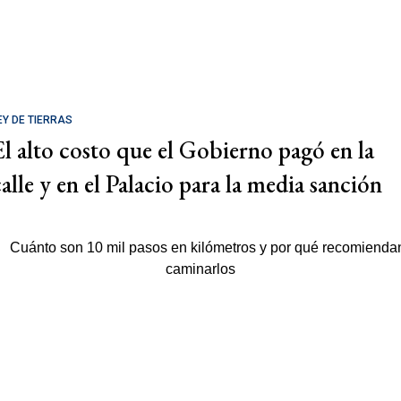
EY DE TIERRAS
El alto costo que el Gobierno pagó en la
calle y en el Palacio para la media sanción