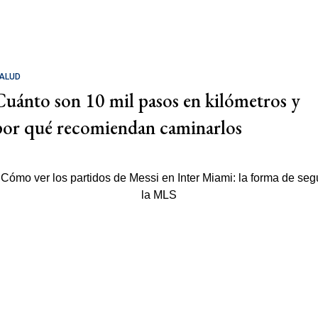
ALUD
Cuánto son 10 mil pasos en kilómetros y
por qué recomiendan caminarlos