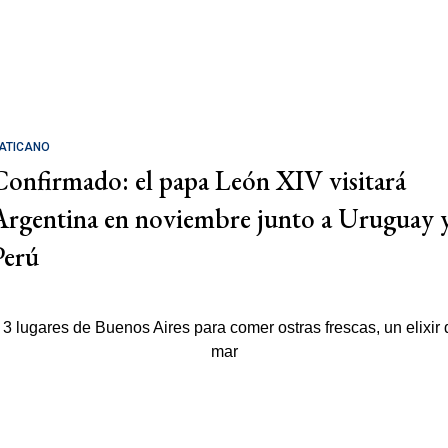
ATICANO
Confirmado: el papa León XIV visitará
Argentina en noviembre junto a Uruguay 
Perú