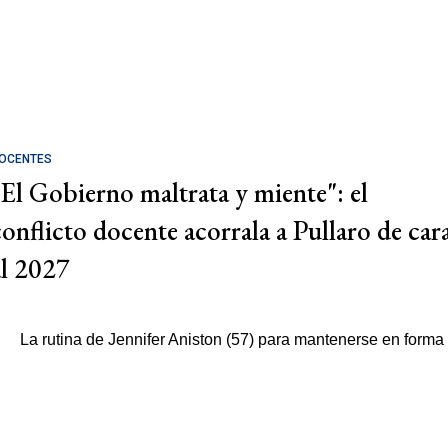
OCENTES
"El Gobierno maltrata y miente": el
conflicto docente acorrala a Pullaro de car
al 2027