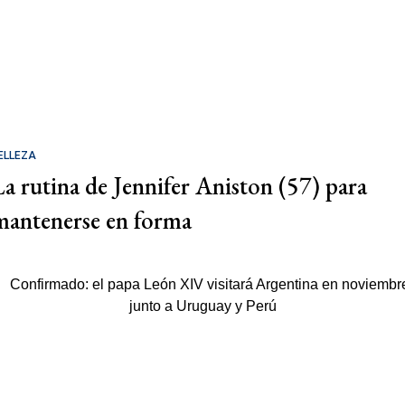
ELLEZA
La rutina de Jennifer Aniston (57) para
mantenerse en forma