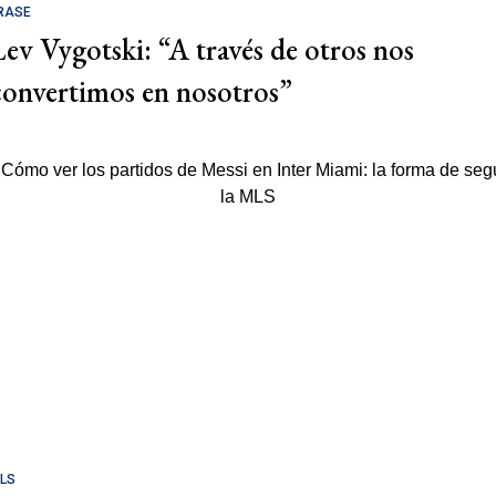
RASE
Lev Vygotski: “A través de otros nos
convertimos en nosotros”
LS