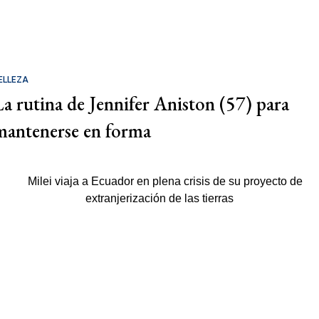
ELLEZA
La rutina de Jennifer Aniston (57) para
mantenerse en forma