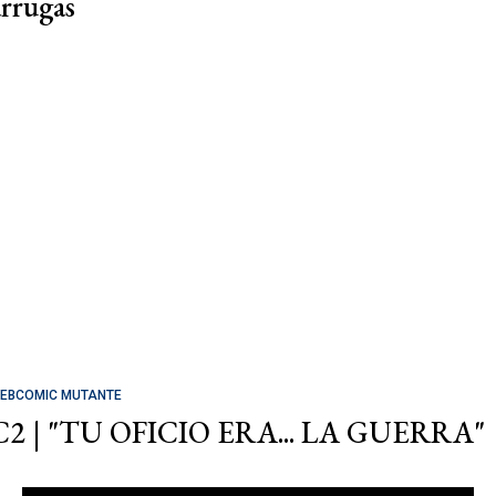
arrugas
EBCOMIC MUTANTE
C2 | "TU OFICIO ERA... LA GUERRA"