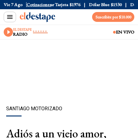
r Oficial
Vie 7 Ago
$1520
Cotizaciones
Dólar Tarjeta
$1976
Dólar Blue
$1530
Dólar
Suscribite por $10.000
EL DESTAPE
EN VIVO
RADIO
SANTIAGO MOTORIZADO
Adiós a un viejo amor,