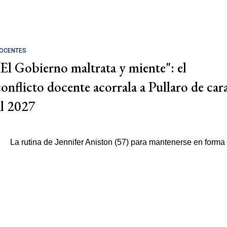
OCENTES
"El Gobierno maltrata y miente": el
conflicto docente acorrala a Pullaro de car
al 2027