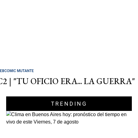
EBCOMIC MUTANTE
C2 | "TU OFICIO ERA... LA GUERRA"
TRENDING