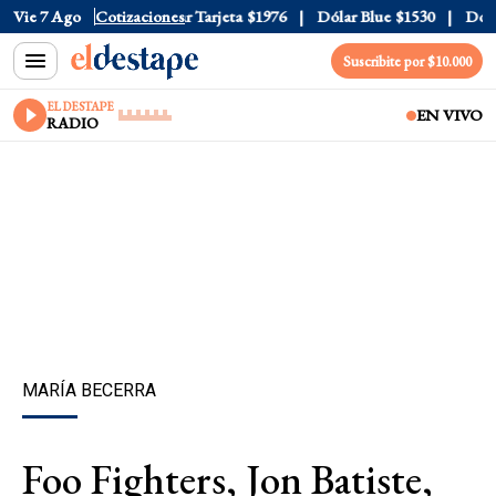
 Oficial
Vie 7 Ago
$1520
Cotizaciones
Dólar Tarjeta
$1976
Dólar Blue
$1530
Dólar 
Suscribite por $10.000
EL DESTAPE
EN VIVO
RADIO
MARÍA BECERRA
Foo Fighters, Jon Batiste,