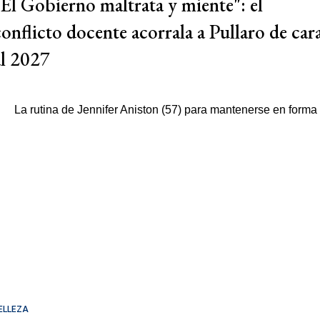
"El Gobierno maltrata y miente": el
conflicto docente acorrala a Pullaro de car
al 2027
ELLEZA