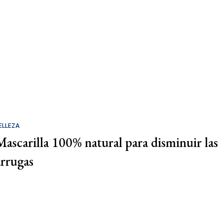
ELLEZA
Mascarilla 100% natural para disminuir las
arrugas