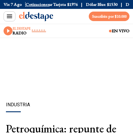
 Oficial
Vie 7 Ago
$1520
Cotizaciones
Dólar Tarjeta
$1976
Dólar Blue
$1530
Dólar 
Suscribite por $10.000
EL DESTAPE
EN VIVO
RADIO
INDUSTRIA
Petroquímica: repunte de