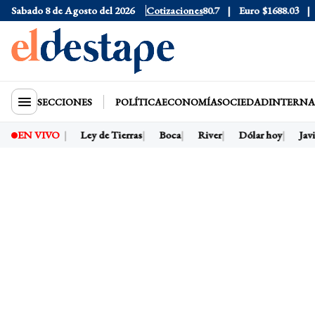
76
Sabado 8 de Agosto del 2026
Dólar Blue
$1525
Dólar CCL
Cotizaciones
$1580.7
Euro
$1688.03
Ri
SECCIONES
POLÍTICA
ECONOMÍA
SOCIEDAD
INTERNA
lei presidente
Ley de Tierras
Boca
River
Dólar hoy
Javie
EN VIVO