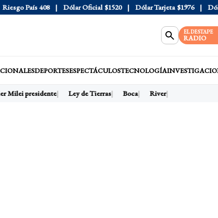
esgo País
408
Dólar Oficial
$1520
Dólar Tarjeta
$1976
Dólar 
EL DESTAPE
RADIO
CIONALES
DEPORTES
ESPECTÁCULOS
TECNOLOGÍA
INVESTIGACIO
r Milei presidente
Ley de Tierras
Boca
River