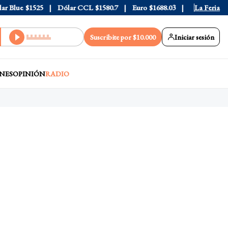
Blue
$1525
Dólar CCL
$1580.7
Euro
$1688.03
Riesgo País
La Feria
408
Suscribite por $10.000
Iniciar sesión
NES
OPINIÓN
RADIO