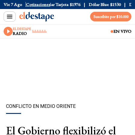
r Oficial
Vie 7 Ago
$1520
Cotizaciones
Dólar Tarjeta
$1976
Dólar Blue
$1530
Dólar
Suscribite por $10.000
EL DESTAPE
EN VIVO
RADIO
CONFLICTO EN MEDIO ORIENTE
El Gobierno flexibilizó el