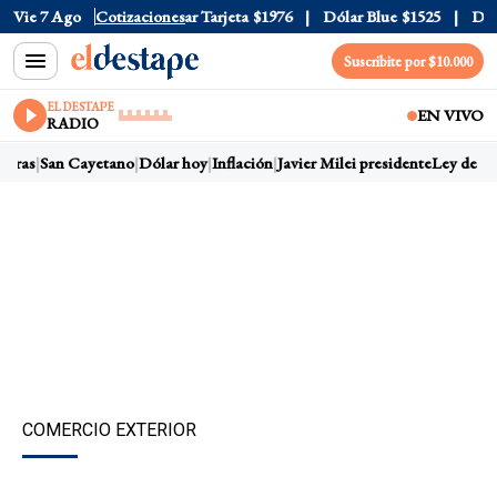
r Oficial
Vie 7 Ago
$1520
Cotizaciones
Dólar Tarjeta
$1976
Dólar Blue
$1525
Dólar
Suscribite por $10.000
EL DESTAPE
EN VIVO
RADIO
rras
San Cayetano
Dólar hoy
Inflación
Javier Milei presidente
Ley de Tie
COMERCIO EXTERIOR