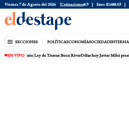
6
Viernes 7 de Agosto del 2026
Dólar Blue
$1525
Dólar CCL
Cotizaciones
$1578.9
Euro
$1688.03
Rie
SECCIONES
POLÍTICA
ECONOMÍA
SOCIEDAD
INTERNA
r Milei presidente
EN VIVO
Ley de Tierras
Boca
River
Dólar hoy
Javier Milei presi