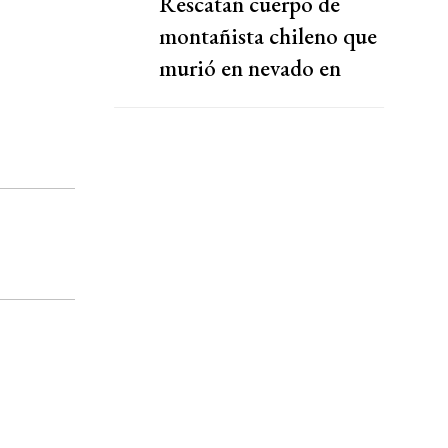
Rescatan cuerpo de
montañista chileno que
murió en nevado en
Perú, cuarta victima en
la zona en lo que del año