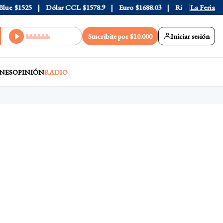
e
$1525
Dólar CCL
$1578.9
Euro
$1688.03
Riesgo País
La Feria
408
Suscribite por $10.000
Iniciar sesión
NES
OPINIÓN
RADIO