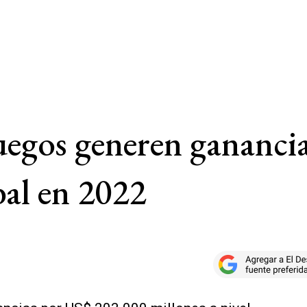
uegos generen gananci
bal en 2022