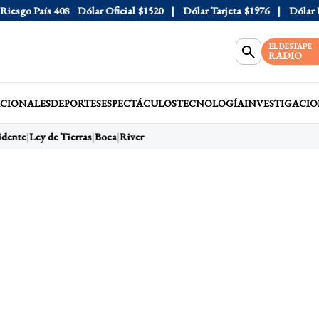
sgo País
408
Dólar Oficial
$1520
Dólar Tarjeta
$1976
Dólar Blu
EL DESTAPE
RADIO
CIONALES
DEPORTES
ESPECTÁCULOS
TECNOLOGÍA
INVESTIGACIO
dente
Ley de Tierras
Boca
River