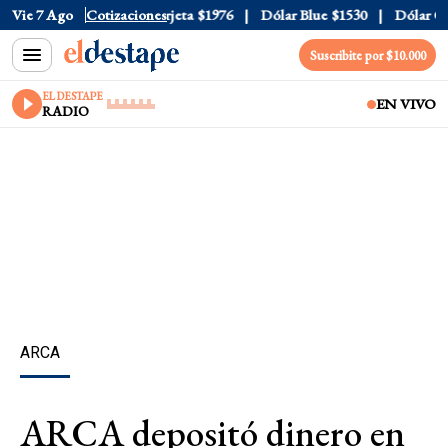
cial
Vie 7 Ago
$1520
Cotizaciones
Dólar Tarjeta
$1976
Dólar Blue
$1530
Dólar CCL
Suscribite por $10.000
EL DESTAPE
EN VIVO
RADIO
ARCA
ARCA depositó dinero en