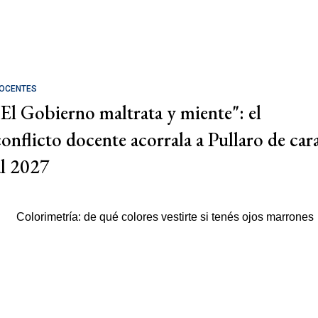
OCENTES
"El Gobierno maltrata y miente": el
conflicto docente acorrala a Pullaro de car
al 2027