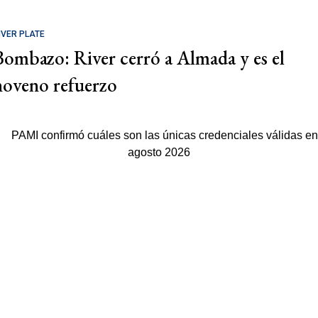
IVER PLATE
Bombazo: River cerró a Almada y es el
noveno refuerzo