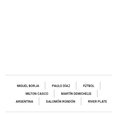
MIGUEL BORJA
PAULO DÍAZ
FÚTBOL
MILTON CASCO
MARTÍN DEMICHELIS
ARGENTINA
SALOMÓN RONDÓN
RIVER PLATE