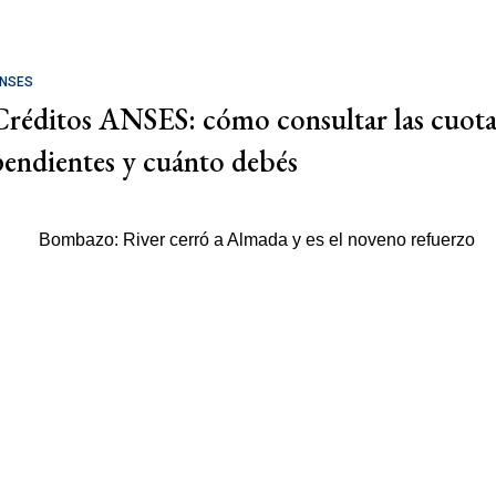
NSES
Créditos ANSES: cómo consultar las cuota
pendientes y cuánto debés