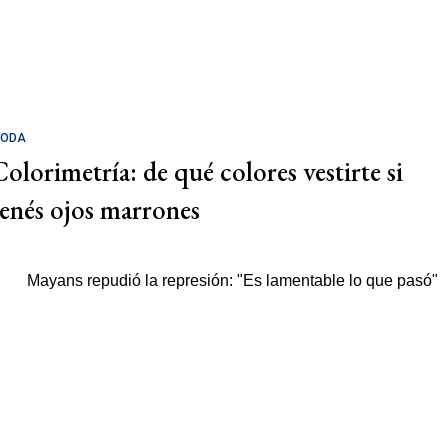
ODA
Colorimetría: de qué colores vestirte si
tenés ojos marrones