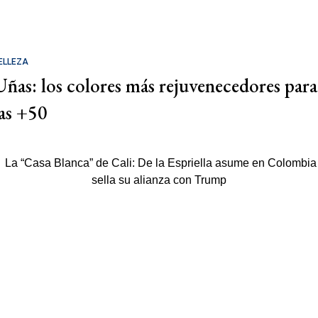
ELLEZA
Uñas: los colores más rejuvenecedores para
las +50