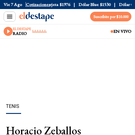
cial
Vie 7 Ago
$1520
Cotizaciones
Dólar Tarjeta
$1976
Dólar Blue
$1530
Dólar CCL
Suscribite por $10.000
EL DESTAPE
EN VIVO
RADIO
TENIS
Horacio Zeballos