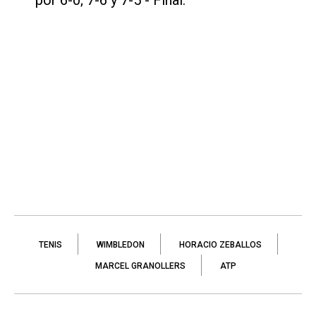
por 6-0; 7-6 y 7-5 - Final.
TENIS
WIMBLEDON
HORACIO ZEBALLOS
MARCEL GRANOLLERS
ATP