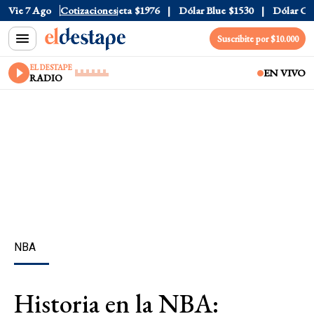
ial
Vie 7 Ago
$1520
Dólar Tarjeta
Cotizaciones
$1976
Dólar Blue
$1530
Dólar CCL
$
Suscribite por $10.000
EL DESTAPE
EN VIVO
RADIO
NBA
Historia en la NBA: