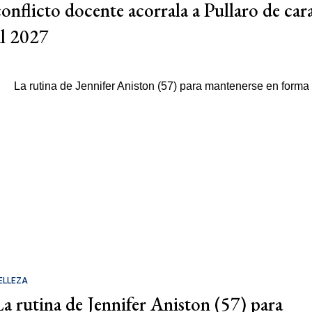
conflicto docente acorrala a Pullaro de car
al 2027
ELLEZA
La rutina de Jennifer Aniston (57) para