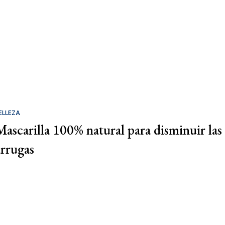
ELLEZA
Mascarilla 100% natural para disminuir las
arrugas