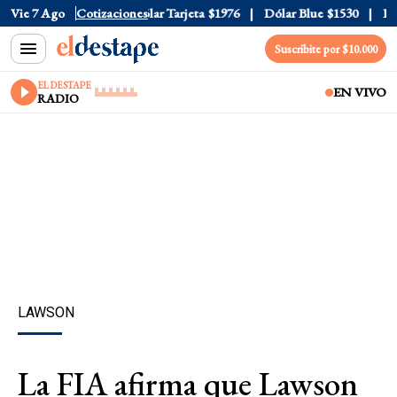
ar Oficial
Vie 7 Ago
$1520
Cotizaciones
Dólar Tarjeta
$1976
Dólar Blue
$1530
Dóla
Suscribite por $10.000
EL DESTAPE
EN VIVO
RADIO
LAWSON
La FIA afirma que Lawson