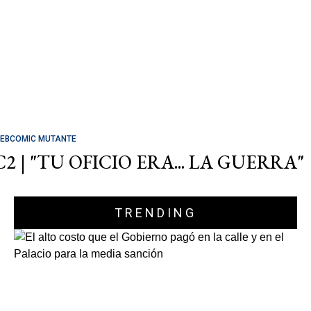
EBCOMIC MUTANTE
C2 | "TU OFICIO ERA... LA GUERRA"
TRENDING