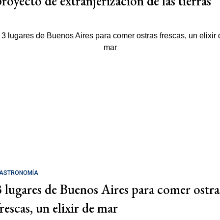
proyecto de extranjerización de las tierras
ASTRONOMÍA
3 lugares de Buenos Aires para comer ostra
rescas, un elixir de mar