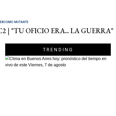
EBCOMIC MUTANTE
C2 | "TU OFICIO ERA... LA GUERRA"
TRENDING