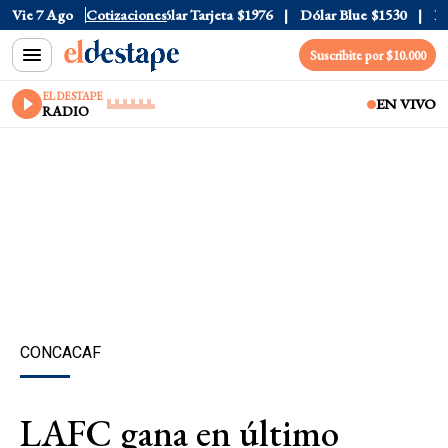
lar Oficial
Vie 7 Ago
$1520
Cotizaciones
Dólar Tarjeta
$1976
Dólar Blue
$1530
Dóla
Suscribite por $10.000
EL DESTAPE
EN VIVO
RADIO
CONCACAF
LAFC gana en último