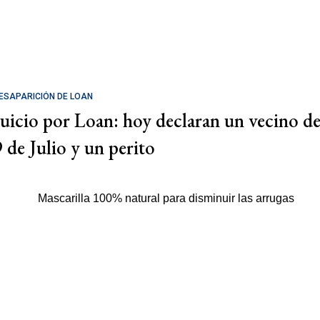
ESAPARICIÓN DE LOAN
Juicio por Loan: hoy declaran un vecino d
9 de Julio y un perito