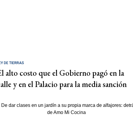
EY DE TIERRAS
El alto costo que el Gobierno pagó en la
calle y en el Palacio para la media sanción