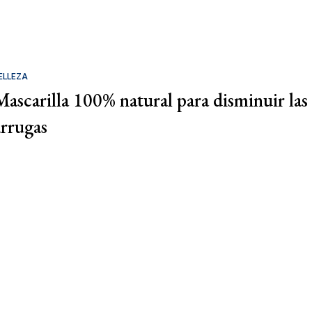
ELLEZA
Mascarilla 100% natural para disminuir las
arrugas