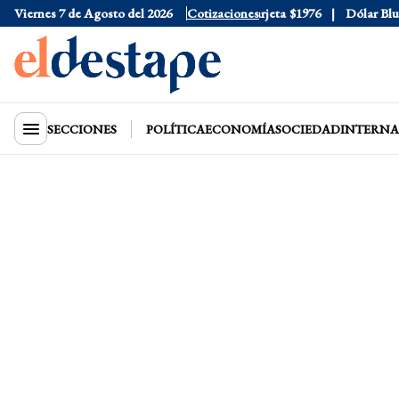
Viernes 7 de Agosto del 2026
Dólar Oficial
$1520
Cotizaciones
Dólar Tarjeta
$1976
Dólar Blue
$
SECCIONES
POLÍTICA
ECONOMÍA
SOCIEDAD
INTERNA