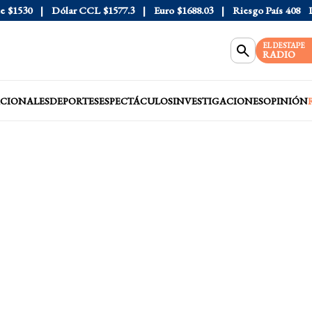
1530
Dólar CCL
$1577.3
Euro
$1688.03
Riesgo País
408
Dóla
EL DESTAPE
RADIO
CIONALES
DEPORTES
ESPECTÁCULOS
INVESTIGACIONES
OPINIÓN