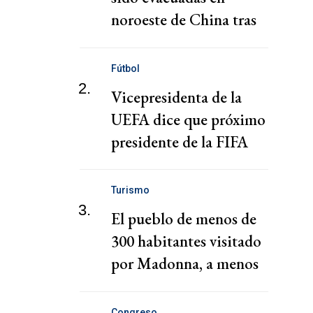
noroeste de China tras
fuertes lluvias e
inundaciones
Fútbol
2.
Vicepresidenta de la
UEFA dice que próximo
presidente de la FIFA
debe ser un "guardián
del deporte"
Turismo
3.
El pueblo de menos de
300 habitantes visitado
por Madonna, a menos
de 2 horas de CABA
Congreso