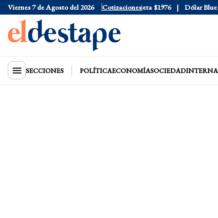
Viernes 7 de Agosto del 2026
Dólar Oficial
$1520
Dólar Tarjeta
Cotizaciones
$1976
Dólar Blue
$1
SECCIONES
POLÍTICA
ECONOMÍA
SOCIEDAD
INTERNA