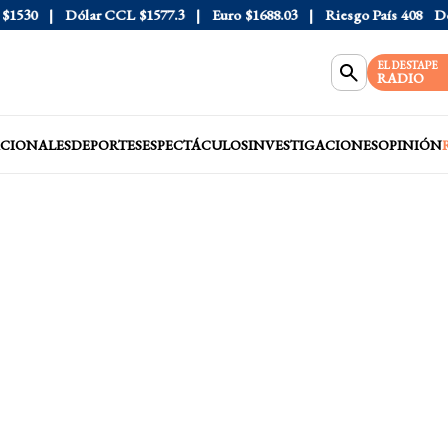
530
Dólar CCL
$1577.3
Euro
$1688.03
Riesgo País
408
Dólar
EL DESTAPE
RADIO
CIONALES
DEPORTES
ESPECTÁCULOS
INVESTIGACIONES
OPINIÓN