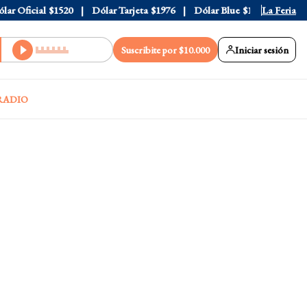
 Oficial
$1520
Dólar Tarjeta
$1976
Dólar Blue
$1530
La Feria
Dólar 
Suscribite por $10.000
Iniciar sesión
RADIO