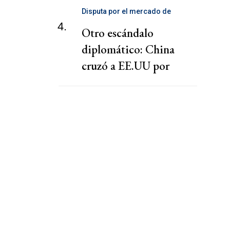
Disputa por el mercado de
telecomunicaciones
4.
Otro escándalo
diplomático: China
cruzó a EE.UU por
presionar a una
cooperativa Argentina