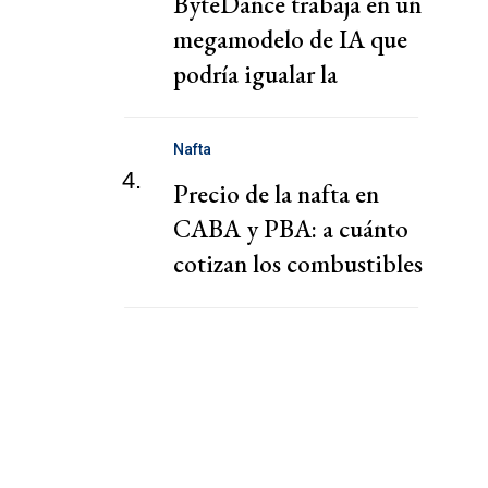
ByteDance trabaja en un
megamodelo de IA que
podría igualar la
potencia de Mythos,
según el FT
Nafta
4.
Precio de la nafta en
CABA y PBA: a cuánto
cotizan los combustibles
hoy viernes 7 de agosto