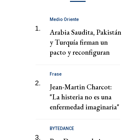
Medio Oriente
1.
Arabia Saudita, Pakistán
y Turquía firman un
pacto y reconfiguran
tablero de Medio
Oriente
Frase
2.
Jean-Martin Charcot:
"La histeria no es una
enfermedad imaginaria"
BYTEDANCE
3.