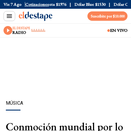
ial
Vie 7 Ago
$1520
Dólar Tarjeta
Cotizaciones
$1976
Dólar Blue
$1530
Dólar CCL
$
Suscribite por $10.000
EL DESTAPE
EN VIVO
RADIO
MÚSICA
Conmoción mundial por lo