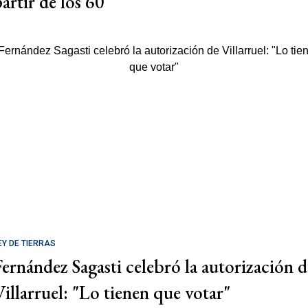
partir de los 60
EY DE TIERRAS
Fernández Sagasti celebró la autorización d
Villarruel: "Lo tienen que votar"