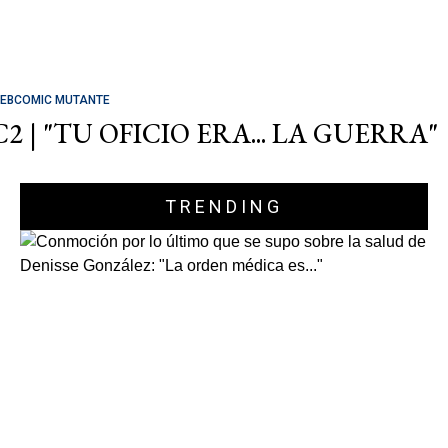
EBCOMIC MUTANTE
C2 | "TU OFICIO ERA... LA GUERRA"
TRENDING