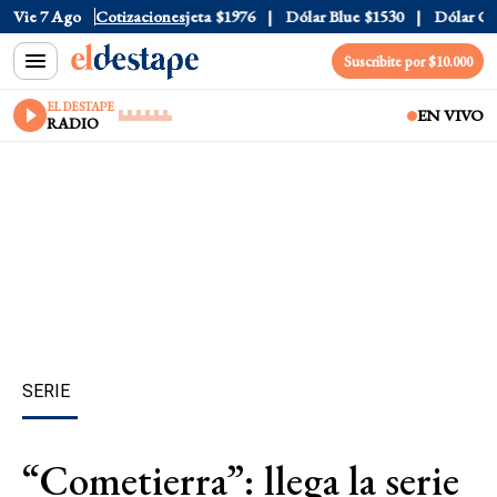
ial
Vie 7 Ago
$1520
Dólar Tarjeta
Cotizaciones
$1976
Dólar Blue
$1530
Dólar CCL
Suscribite por $10.000
EL DESTAPE
EN VIVO
RADIO
SERIE
“Cometierra”: llega la serie