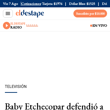
Oficial
Vie 7 Ago
$1520
Cotizaciones
Dólar Tarjeta
$1976
Dólar Blue
$1525
Dólar C
Suscribite por $10.000
EL DESTAPE
EN VIVO
RADIO
TELEVISIÓN
Baby Etchecopar defendió a