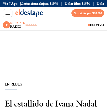
ficial
Vie 7 Ago
$1520
Cotizaciones
Dólar Tarjeta
$1976
Dólar Blue
$1530
Dólar CC
Suscribite por $10.000
EL DESTAPE
EN VIVO
RADIO
EN REDES
El estallido de Ivana Nadal