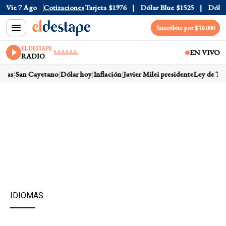
Oficial
Vie 7 Ago
$1520
Cotizaciones
Dólar Tarjeta
$1976
Dólar Blue
$1525
Dólar C
Suscribite por $10.000
EL DESTAPE
EN VIVO
RADIO
ras
San Cayetano
Dólar hoy
Inflación
Javier Milei presidente
Ley de Tier
IDIOMAS