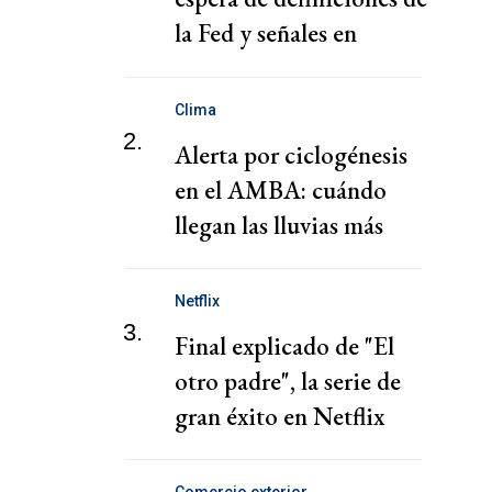
la Fed y señales en
Medio Oriente
Clima
2.
Alerta por ciclogénesis
en el AMBA: cuándo
llegan las lluvias más
fuertes y la ola de frío
Netflix
3.
Final explicado de "El
otro padre", la serie de
gran éxito en Netflix