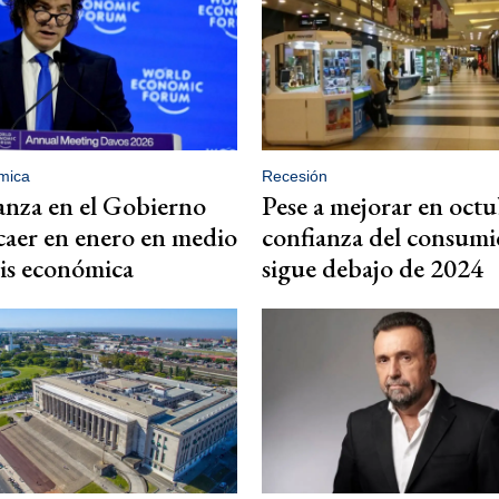
mica
Recesión
anza en el Gobierno
Pese a mejorar en octu
 caer en enero en medio
confianza del consum
isis económica
sigue debajo de 2024