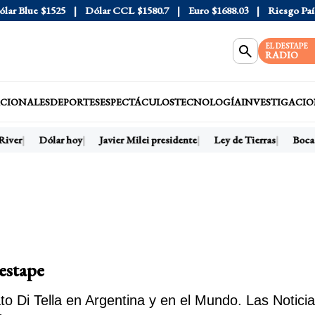
 Blue
$1525
Dólar CCL
$1580.7
Euro
$1688.03
Riesgo País
40
EL DESTAPE
RADIO
CIONALES
DEPORTES
ESPECTÁCULOS
TECNOLOGÍA
INVESTIGACIO
ver
Dólar hoy
Javier Milei presidente
Ley de Tierras
Boca
Destape
o Di Tella en Argentina y en el Mundo. Las Notici