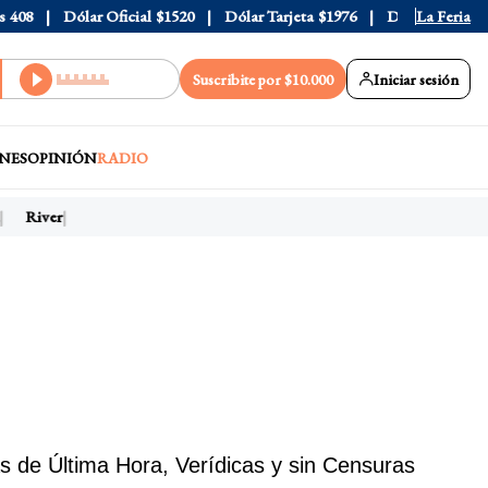
8
Dólar Oficial
$1520
Dólar Tarjeta
$1976
Dólar Blue
La Feria
$1525
Suscribite por $10.000
Iniciar sesión
NES
OPINIÓN
RADIO
River
as de Última Hora, Verídicas y sin Censuras