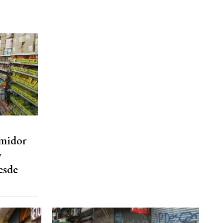
umidor
y
esde