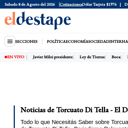
Sabado 8 de Agosto del 2026
Dólar Oficial
$1520
Cotizaciones
Dólar Tarjeta
$1976
Dólar
SECCIONES
POLÍTICA
ECONOMÍA
SOCIEDAD
INTERNA
Dólar hoy
Javier Milei presidente
Ley de Tierras
Boca
Ri
EN VIVO
Noticias de Torcuato Di Tella - El 
Todo lo que Necesitás Saber sobre Torcuat