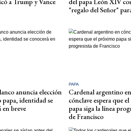
icó a Trump y Vance
del papa León XIV c
"regalo del Señor" para
PAPA
anco anuncia elección
Cardenal argentino e
 papa, identidad se
cónclave espera que e
 en breve
papa siga la línea prog
de Francisco