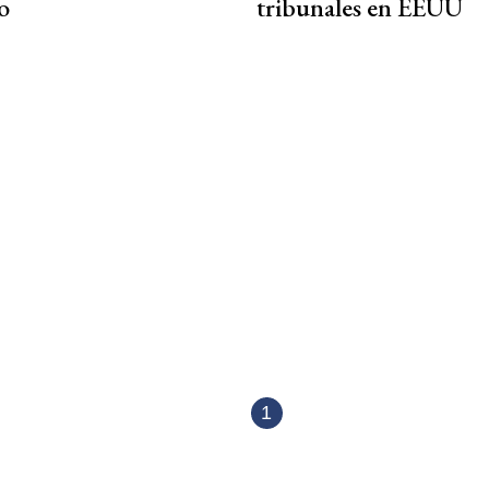
o
tribunales en EEUU
1