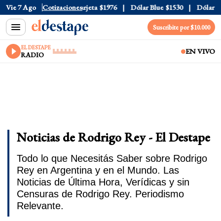
al
Vie 7 Ago
$1520
Dólar Tarjeta
Cotizaciones
$1976
Dólar Blue
$1530
Dólar CCL
$
Suscribite por $10.000
EL DESTAPE
EN VIVO
RADIO
Noticias de Rodrigo Rey - El Destape
Todo lo que Necesitás Saber sobre Rodrigo
Rey en Argentina y en el Mundo. Las
Noticias de Última Hora, Verídicas y sin
Censuras de Rodrigo Rey. Periodismo
Relevante.